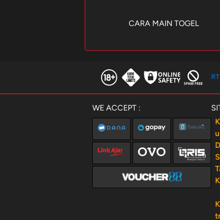
CARA MAIN TOGEL
RT
WE ACCEPT :
SI
CARA DEPOSIT
u
D
S
T
K
CARA MAIN ESPORT
t