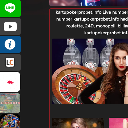
kartupokerprobet.info Live number
number kartupokerprobet.info hadi
roulette, 24D, monopoli, bill
kartupokerprobet.inf