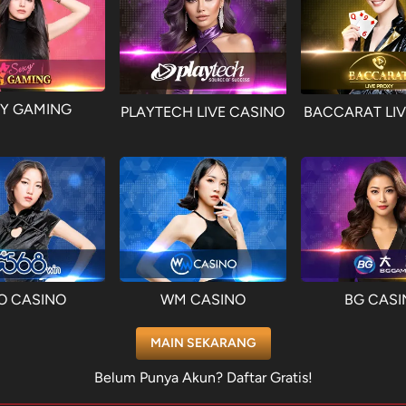
XY GAMING
PLAYTECH LIVE CASINO
BACCARAT LIV
O CASINO
WM CASINO
BG CASI
MAIN SEKARANG
Belum Punya Akun?
Daftar Gratis!