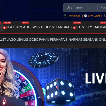
📱 Download
|
💬 Live Chat
|

PROMO
NEW
PROMO
NEW
NO
TOGEL
ARCADE
SPORTBOOKS
TANGKAS
SLOTS
TEMBAK IKA
T JAGO JENIUS OCBC PANIN PERMATA SINARMAS SEABANK ONLINE!!
8