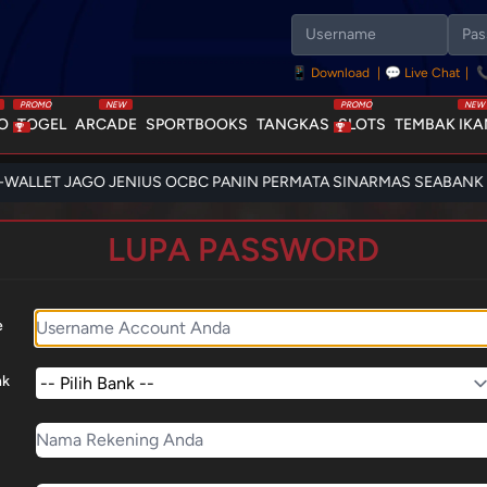
📱 Download
|
💬 Live Chat
|

PROMO
NEW
PROMO
NEW
NO
TOGEL
ARCADE
SPORTBOOKS
TANGKAS
SLOTS
TEMBAK IKA
 E-WALLET JAGO JENIUS OCBC PANIN PERMATA SINARMAS SEABANK ON
LUPA PASSWORD
e
nk