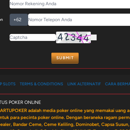
on
SUBMIT
P SLOTS
TERMS & CONDITIONS
LINK ALTERNATIF
CARA BERM
TUS POKER ONLINE
KARTUPOKER
adalah media poker online yang memakai uang as
ntuk para pecinta poker online. Dengan beraneka ragam perm
ealer, Bandar Ceme, Ceme Keliling, Dominobet, Capsa Susun,