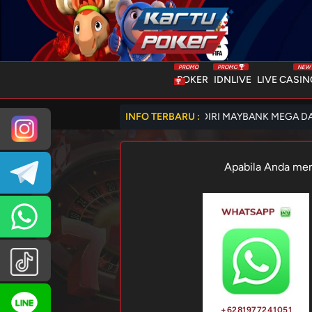
PROMO
PROMO
NEW
POKER
IDNLIVE
LIVE CASI
rtupokerplay.xyz!! BCA BNI BRI BSI CIMB MANDIRI MAYBANK MEGA
INFO TERBARU :
Apabila Anda memi
+6281977241051