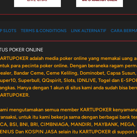
P SLOTS
TERMS & CONDITIONS
LINK ALTERNATIF
CARA BERM
TUS POKER ONLINE
KARTUPOKER
adalah media poker online yang memakai uang as
ntuk para pecinta poker online. Dengan beraneka ragam perm
ealer, Bandar Ceme, Ceme Keliling, Dominobet, Capsa Susun,
uper10, Superbull, QQspirit, Slots, IDNLIVE, Togel dan E-SPO
angkas. Hanya dengan 1 akun di situs kami anda sudah bisa be
KARTUPOKER
.
ami mengutamakan semua member
KARTUPOKER
kenyamana
ransaksi, untuk itu kami bekerja sama dengan berbagai bank ter
CA, BSI, BNI, BRI, CIMBNIAGA, MANDIRI, MAYBANK, MEGA,
ENIUS Dan KOSPIN JASA selain itu
KARTUPOKER
di support 