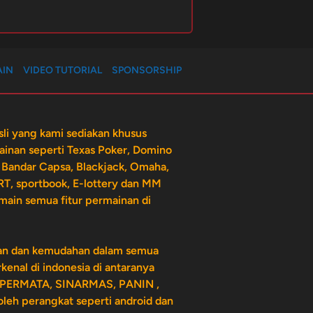
AIN
VIDEO TUTORIAL
SPONSORSHIP
li yang kami sediakan khusus
ainan seperti Texas Poker, Domino
 Bandar Capsa, Blackjack, Omaha,
RT, sportbook, E-lottery dan MM
rmain semua fitur permainan di
n dan kemudahan dalam semua
kenal di indonesia di antaranya
 PERMATA, SINARMAS, PANIN ,
oleh perangkat seperti android dan