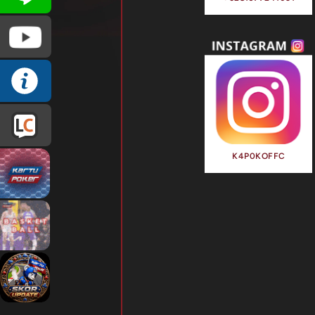
K4P0KOFFC