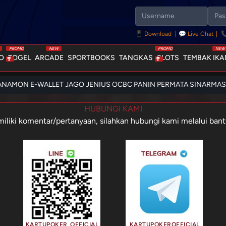
📱 Download
|
💬 Live Chat
|

PROMO
NEW
PROMO
NEW
NO
TOGEL
ARCADE
SPORTBOOKS
TANGKAS
SLOTS
TEMBAK IKA
 DANAMON E-WALLET JAGO JENIUS OCBC PANIN PERMATA SINARMAS S
HUBUNGI KAMI
liki komentar/pertanyaan, silahkan hubungi kami melalui bant
KARTUPOKER_OFFICIAL
KARTUPOKEROFFICIAL