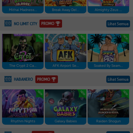
Mithai Madness...
Break Away Del...
Almighty Zeus ...
PROMO
NO LIMIT CITY
Lihat Semua
The Crypt 2 Ca...
AFK Airport Se...
Soaked By Seam...
PROMO
HABANERO
Lihat Semua
Rhythm Nights
Galaxy Babies
Raiden Shogun