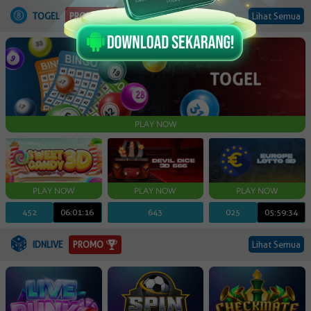
PROMO
TOGEL
Lihat Semua
PLAY NOW
452
06:01:15
643
025
05:59:33
PROMO
IDNLIVE
Lihat Semua