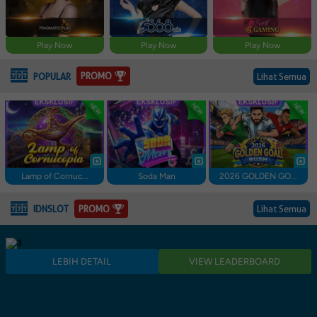
Play Now
Play Now
Play Now
PROMO
POPULAR
Lihat Semua
Lamp of Cornuc...
Soda Man
2026 GOLDEN GO...
PROMO
IDNSLOT
Lihat Semua