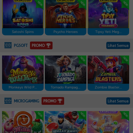
Satoshi Spins
Psycho Heroes
Tipsy Yeti Meg...
PROMO
PGSOFT
Lihat Semua
Monkeys Wild P...
Tornado Rampag...
Zombie Blaster...
PROMO
MICROGAMING
Lihat Semua