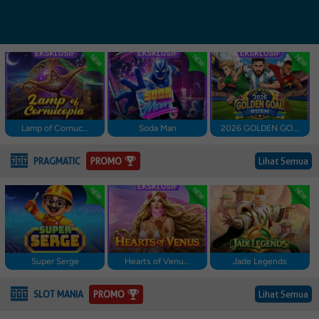
Lamp of Cornuc...
Soda Man
2026 GOLDEN GO...
PROMO
PRAGMATIC
Lihat Semua
Super Serge
Hearts of Venu...
Jade Legends
PROMO
SLOT MANIA
Lihat Semua